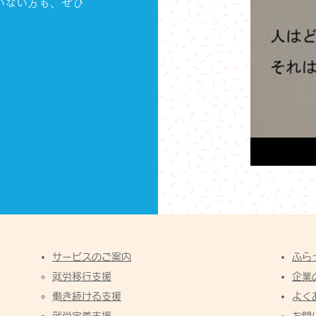
いない方も、ぜひ
サービスのご案内
ふら
​就労移行支援
企業
​働き続ける支援
​よ