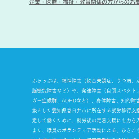
企業・医療・福祉・教育関係の方からの
お
ふらっぷは、精神障害（統合失調症、うつ病、
脳機能障害など）や、発達障害（自閉スペクト
ガー症候群、ADHDなど）、身体障害、知的障
象とした愛知県春日井市に所在する就労移行支
定して働くために、就労後の定着支援にも力を
また、職員のボランティア活動による、ひきこ