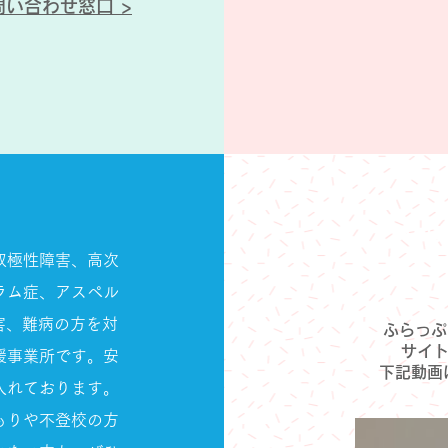
問い合わせ窓口 >
ふら
双極性障害、高次
ラム症、アスペル
害、難病の方を対
ふらっぷ
サイ
援事業所です。安
下記動画
入れております。
もりや不登校の方