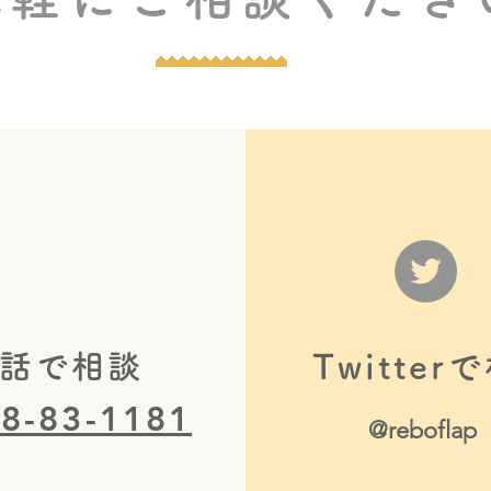
就職者数とフードバンクのご
「食
報告
災非
電話で相談
Twitter
8-83-1181
@reboflap