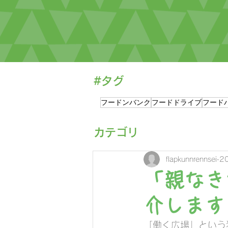
#タグ
フードンバンク
フードドライブ
フード
​カテゴリ
flapkunnrennsei
2
「親なき
介します
「働く広場」という