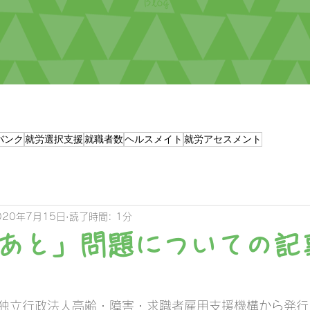
Blog
バンク
就労選択支援
就職者数
ヘルスメイト
就労アセスメント
020年7月15日
読了時間: 1分
あと」問題についての記
独立行政法人高齢・障害・求職者雇用支援機構から発行