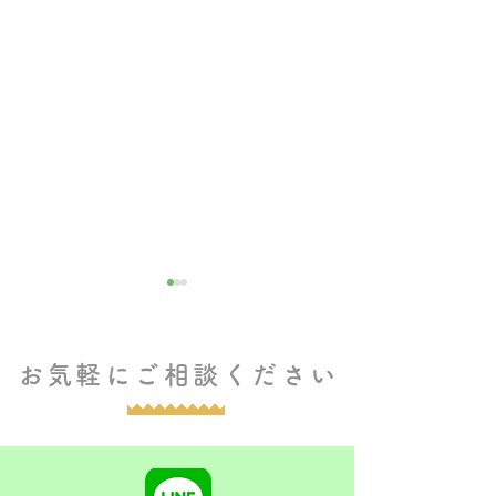
お気軽にご相談ください
4月29日（土）もったいな
22”ボラんピック