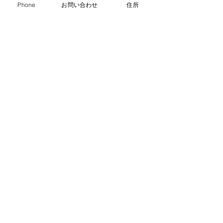
Phone
お問い合わせ
住所
ふらっぷ訓練生の作品紹介
ふらっぷでは訓練生が訓練の一環として、当WEBサイト
の更新や動画作成などをしています。
下記動画は、障害者ワークフェア2019年に出展した時
に制作しました。
就労移行支援事業所ふらっぷ
紹介動画
動画を見る