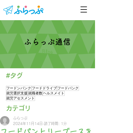
ふらっぷ通信
Blog
#タグ
フードンバンク
フードドライブ
フードバンク
就労選択支援
就職者数
ヘルスメイト
就労アセスメント
​カテゴリ
ふらっぷ
2024年11月14日
読了時間: 1分
フードパントリーブースを