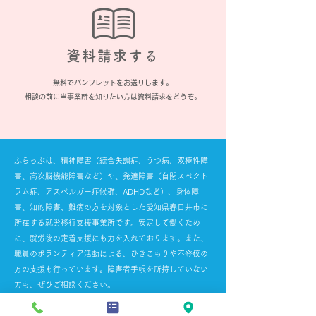
資料請求する
無料でパンフレットをお送りします。
​相談の前に当事業所を知りたい方は資料請求をどうぞ。
ふらっぷは、精神障害（統合失調症、うつ病、双極性障
害、高次脳機能障害など）や、発達障害（自閉スペクト
ラム症、アスペルガー症候群、ADHDなど）、身体障
害、知的障害、難病の方を対象とした愛知県春日井市に
所在する就労移行支援事業所です。安定して働くため
に、就労後の定着支援にも力を入れております。また、
職員のボランティア活動による、ひきこもりや不登校の
方の支援も行っています。障害者手帳を所持していない
方も、ぜひご相談ください。