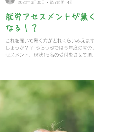
next483
2022年6月30日
読了時間: 4分
就労アセスメントが無く
なる！？
これを聞いて驚く方がどれくらいみえますで
しょうか？？ ふらっぷでは今年度の就労ア
セスメント、現状15名の受付をさせて頂い
ています。 受付当初はまだ厚労省からの情
報がありませんでしたが、情報が出てからの
お申込みの方全員に聞きましたが、全員の方
が知りませんでした。...